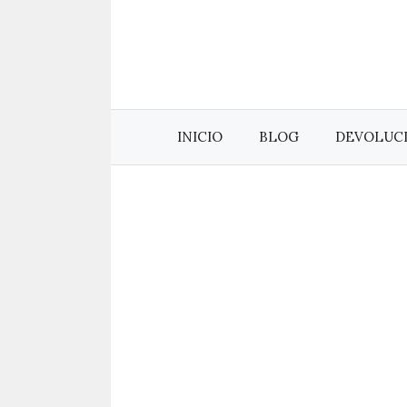
Saltar
al
contenido
INICIO
BLOG
DEVOLUC