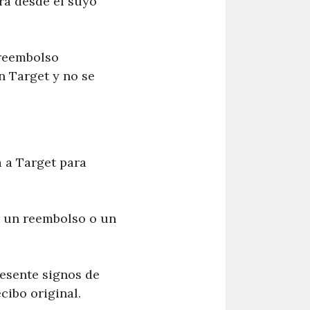
ura desde el suyo
 reembolso
en Target y no se
a a Target para
r un reembolso o un
resente signos de
cibo original.