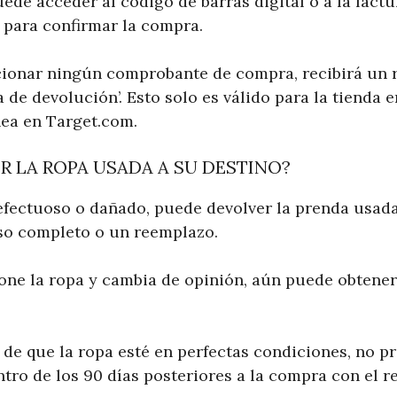
ede acceder al código de barras digital o a la fact
 para confirmar la compra.
cionar ningún comprobante de compra, recibirá un
a de devolución’. Esto solo es válido para la tienda 
nea en Target.com.
 LA ROPA USADA A SU DESTINO?
 defectuoso o dañado, puede devolver la prenda usad
so completo o un reemplazo.
pone la ropa y cambia de opinión, aún puede obtene
 de que la ropa esté en perfectas condiciones, no p
tro de los 90 días posteriores a la compra con el re