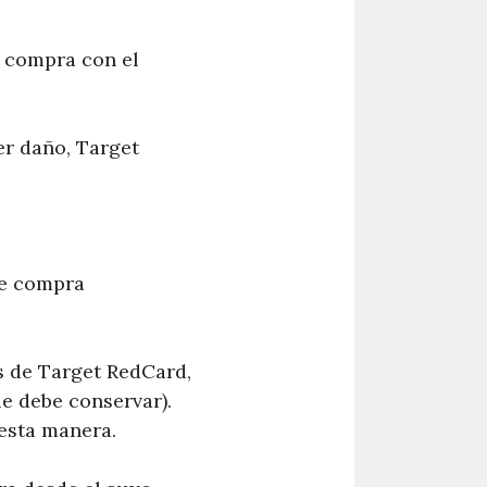
la compra con el
er daño, Target
de compra
s de Target RedCard,
e debe conservar).
 esta manera.