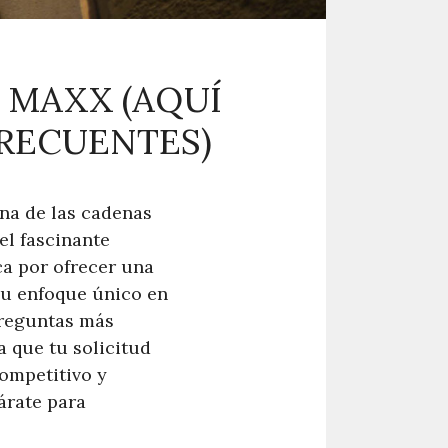
 MAXX (AQUÍ
FRECUENTES)
una de las cadenas
l fascinante
ca por ofrecer una
 su enfoque único en
preguntas más
a que tu solicitud
competitivo y
árate para