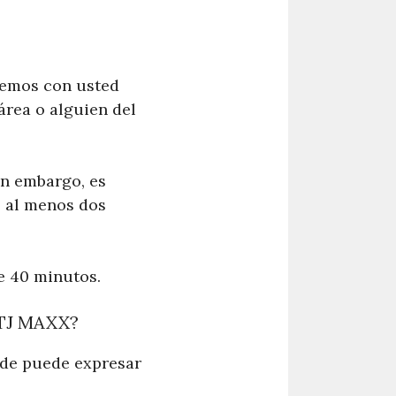
remos con usted
área o alguien del
in embargo, es
s al menos dos
de 40 minutos.
TJ MAXX?
nde puede expresar